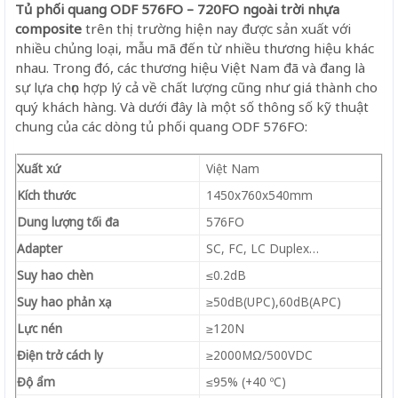
Tủ phối quang ODF 576FO – 720FO ngoài trời nhựa
composite
trên thị trường hiện nay được sản xuất với
nhiều chủng loại, mẫu mã đến từ nhiều thương hiệu khác
nhau. Trong đó, các thương hiệu Việt Nam đã và đang là
sự lựa chọn hợp lý cả về chất lượng cũng như giá thành cho
quý khách hàng. Và dưới đây là một số thông số kỹ thuật
chung của các dòng tủ phối quang ODF 576FO:
Xuất xứ
Việt Nam
Kích thước
1450x760x540mm
Dung lượng tối đa
576FO
Adapter
SC, FC, LC Duplex…
Suy hao chèn
≤0.2dB
Suy hao phản xạ
≥50dB(UPC),60dB(APC)
Lực nén
≥120N
Điện trở cách ly
≥2000MΩ/500VDC
Độ ẩm
≤95% (+40 ºC)