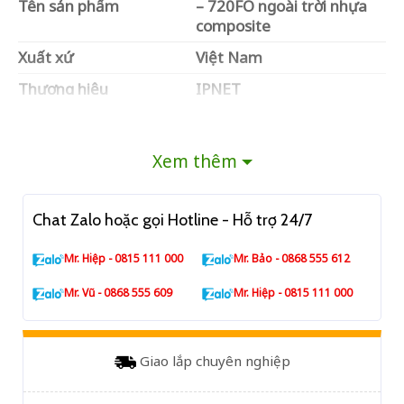
Tên sản phẩm
– 720FO ngoài trời nhựa
composite
Xuất xứ
Việt Nam
Thương hiệu
IPNET
Chuẩn kết nối
SC, LC, ST,….
Kích thước
1450 x 750 x 540mm
Xem thêm
Chất liệu vỏ
composite
Màu sắc
Trắng
Chat Zalo hoặc gọi Hotline - Hỗ trợ 24/7
Nhiệt độ làm việc
-40°C ~ +85°C
Mr. Hiệp - 0815 111 000
Mr. Bảo - 0868 555 612
Mr. Vũ - 0868 555 609
Mr. Hiệp - 0815 111 000
Giao lắp chuyên nghiệp