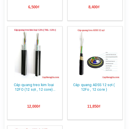
6,500
₫
8,400
₫
Cáp quang treo kim loại
Cáp quang ADSS 12 sợi (
12FO (12 sợi , 12 core)
12Fo , 12 core )
chống gặm nhấm (TKL –
12Fo)
12,000
₫
11,850
₫