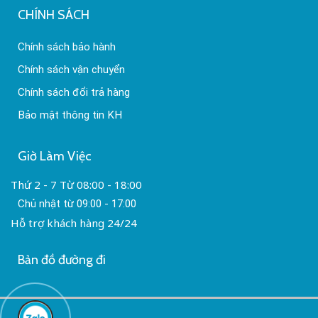
CHÍNH SÁCH
Chính sách bảo hành
Chính sách vận chuyển
Chính sách đổi trả hàng
Bảo mật thông tin KH
Báo giá cáp quang 12FO
Giờ Làm Việc
Capthongtin.com
là một trong những đơn vị
Thứ 2 - 7 Từ 08:00 - 18:00
chuyên cung cấp các thiết bị truyền tín hiệu, sợi
Chủ nhật từ 09:00 - 17:00
cáp quang uy tín nhất trên thị trường. Chúng tôi
Hỗ trợ khách hàng 24/24
với kinh nghiệm lâu năm, khẳng định được vị thế
của mình trên thị trường cáp đầy cạnh tranh như
hiện nay. Với nhiều ưu điểm vượt trội của sản
Bản đồ đường đi
phẩm như tính bền cao, truyền dẫn dữ liệu tốt,…
đảm bảo người dùng sẽ cảm thấy hài lòng tuyệt
đối khi sử dụng.