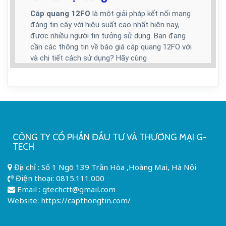
Cáp quang 12FO
là một giải pháp kết nối mạng
đáng tin cậy với hiệu suất cao nhất hiện nay,
được nhiều người tin tưởng sử dụng. Bạn đang
cần các thông tin về báo giá cáp quang 12FO với
và chi tiết cách sử dụng? Hãy cùng
Capthongtin.com
tìm hiểu ngay trong bài viết
sau đây. Chúng tôi sẽ đề cập báo giá chi tiết ở
bài!
Báo giá cáp quang 12FO ưu đãi nhất thị
trường
CÔNG TY CỔ PHẦN ĐẦU TƯ VÀ THƯƠNG MẠI G-
Nhu cầu sử dụng cáp quang 12FO hiện nay rất
TECH
cao. Nhiều đơn vị cung cấp hệ thống truyền
thông trên thị trường đều có sẵn loại cáp quang
Địa chỉ : Số 1 Ngõ 139 Trần Hòa ,Hoàng Mai, Hà Nội
này. Bạn cần lựa chọn được đơn vị cung cấp
Điện thoại:
0815.111.000
đáng tin cậy có mức giá phù hợp để hợp tác.
Email :
gtechctt@gmail.com
Website: https://capthongtin.com/