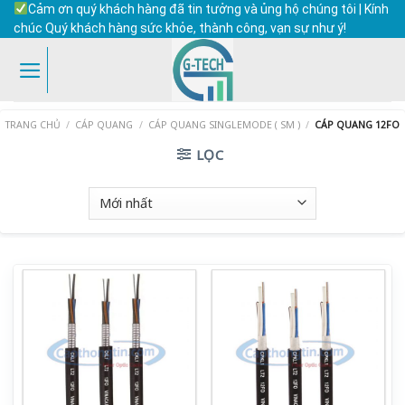
Skip
Cảm ơn quý khách hàng đã tin tưởng và ủng hộ chúng tôi | Kính
to
chúc Quý khách hàng sức khỏe, thành công, vạn sự như ý!
content
TRANG CHỦ
/
CÁP QUANG
/
CÁP QUANG SINGLEMODE ( SM )
/
CÁP QUANG 12FO
LỌC