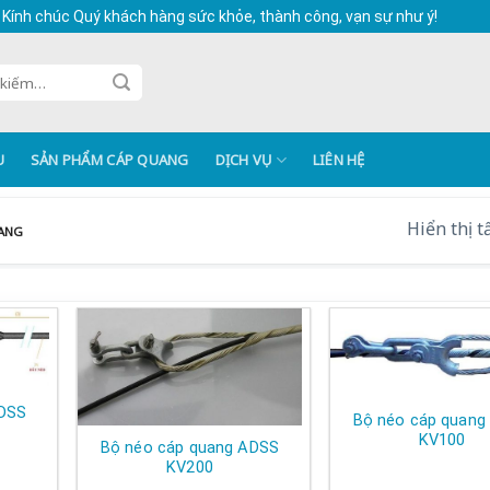
 Kính chúc Quý khách hàng sức khỏe, thành công, vạn sự như ý!
U
SẢN PHẨM CÁP QUANG
DỊCH VỤ
LIÊN HỆ
Hiển thị t
UANG
ADSS
Bộ néo cáp quang
KV100
Bộ néo cáp quang ADSS
KV200