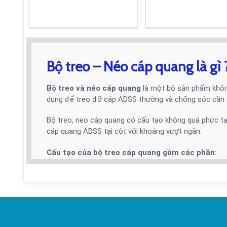
Bộ treo – Néo cáp quang là gì 
Bộ treo và néo cáp quang
là một bộ sản phẩm không
dụng để treo đỡ cáp ADSS thường và chống sóc cắn
Bộ treo, neo cáp quang có cấu tạo không quá phức tạ
cáp quang ADSS tại cột với khoảng vượt ngắn.
Cấu tạo của bộ treo cáp quang gồm các phần:
Bộ phận 1
: Còng néo (móc nối chữ U – bow shackle)
Bộ phận 2
: Vỏ bọc (housing) – Dạng hình trụ làm b
Bộ phận 3
: Bulong liên kết – treo bộ treo vào bộ gông