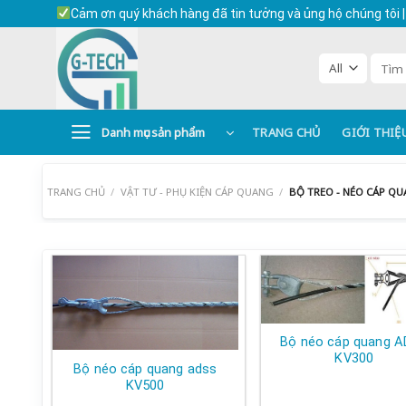
Skip
Cảm ơn quý khách hàng đã tin tưởng và ủng hộ chúng tôi |
to
content
Tìm
kiếm:
Danh mục sản phẩm
TRANG CHỦ
GIỚI THIỆ
TRANG CHỦ
/
VẬT TƯ - PHỤ KIỆN CÁP QUANG
/
BỘ TREO - NÉO CÁP Q
Bộ néo cáp quang 
KV300
Bộ néo cáp quang adss
KV500