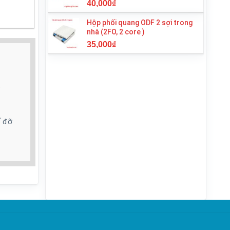
40,000
₫
Hộp phối quang ODF 2 sợi trong
nhà (2FO, 2 core )
35,000
₫
ể đỡ