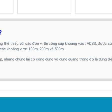
?
 thể thiếu với các đơn vị thi công cáp khoảng vượt ADSS, được sử
 các khoảng vượt 100m, 200m và 500m.
p, nhưng chúng lại có công dụng vô cùng quang trọng đó là dùng đ
 – Dùng để treo bộ đỡ cáp vào cột (móc vào các lỗ của gông).
ằng hợp kim nhôm, dùng để bọc bên ngoài 02 tấm đệm cao su.
.