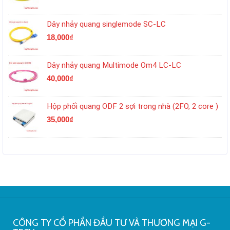
Dây nhảy quang singlemode SC-LC
18,000
₫
Dây nhảy quang Multimode Om4 LC-LC
40,000
₫
Hộp phối quang ODF 2 sợi trong nhà (2FO, 2 core )
35,000
₫
CÔNG TY CỔ PHẦN ĐẦU TƯ VÀ THƯƠNG MẠI G-