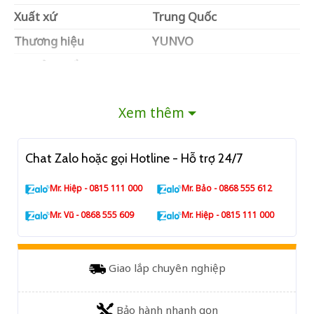
Xuất xứ
Trung Quốc
Thương hiệu
YUNVO
Mã sản phẩm
YV-G11602GE-SFP
Switch Ethenet – Không
Loại thiết bị
được quản lý
Xem thêm
Cổng quang SFP
Cổng sợi SFP
16*10/100/1000Mbps
Chat Zalo hoặc gọi Hotline - Hỗ trợ 24/7
Cổng Ethernet RJ45
Cổng Ethernet
2*10/100/1000Mbps
Mr. Hiệp - 0815 111 000
Mr. Bảo - 0868 555 612
Bảo hành
12 tháng
Mr. Vũ - 0868 555 609
Mr. Hiệp - 0815 111 000
Giao lắp chuyên nghiệp
Bảo hành nhanh gọn