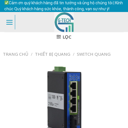
Skip
Cảm ơn quý khách hàng đã tin tưởng và ủng hộ chúng tôi | Kính
to
chúc Quý khách hàng sức khỏe, thành công, vạn sự như ý!
content
LỌC
TRANG CHỦ
/
THIẾT BỊ QUANG
/
SWITCH QUANG