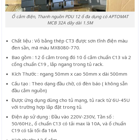
Ổ cắm điện, Thanh nguồn PDU 12 ổ đa dụng có APTOMAT
MCB 32A dây dài 1.5M
Chất liệu : Vỏ bằng thép CT3 được sơn tĩnh điện màu
đen sần, mã màu MX8080-770.
Bao gồm : 12 ổ cắm trong đó 10 ổ cắm chuẩn C13 và 2
cổng chuẩn C19 , lắp ngang trong tủ rack.
Kích Thước : ngang 50mm x cao 50mm x dài 500mm
Cấu tạo : Theo dạng đầu chờ, có đèn báo ( không sẵn
đầu cắm nguồn)
Được ứng dụng dùng cho tủ mạng, tủ rack từ 6U-45U
với trường hợp lắp đặt trong tủ.
Điện áp sử dụng : Đầu vào 220V-230V, Tần số :
50/60Hz., ổ chuẩn C13 có tải max là 10A, và ổ chuẩn
C19 có tải tối đa 16A
Kích thước: 12 ổ cắm