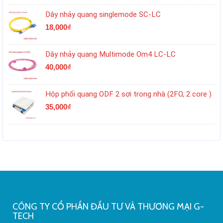
Dây nhảy quang singlemode SC-LC
18,000
₫
Dây nhảy quang Multimode Om4 LC-LC
40,000
₫
Hộp phối quang ODF 2 sợi trong nhà (2FO, 2 core )
35,000
₫
CÔNG TY CỔ PHẦN ĐẦU TƯ VÀ THƯƠNG MẠI G-
TECH