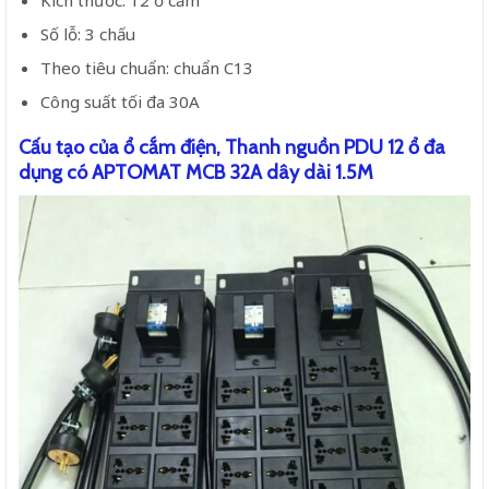
Số lỗ: 3 chấu
Theo tiêu chuẩn: chuẩn C13
Công suất tối đa 30A
Cấu tạo của ổ cắm điện, Thanh nguồn PDU 12 ổ đa
dụng có APTOMAT MCB 32A dây dài 1.5M