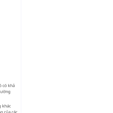
ó có khả
 đường
g khác
ng của các