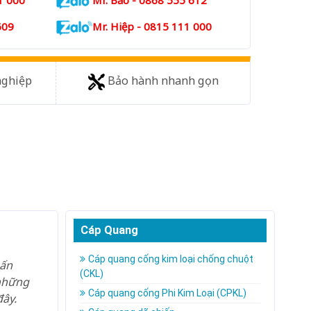
1 000
Mr. Bảo - 0868 555 612
609
Mr. Hiệp - 0815 111 000
nghiệp
Bảo hành nhanh gọn
Cáp Quang
Cáp quang cống kim loại chống chuột
 ấn
(CKL)
 những
Cáp quang cống Phi Kim Loại (CPKL)
đây.