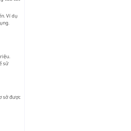
n. Ví dụ
dụng.
riệu.
ể sử
ơ sở được