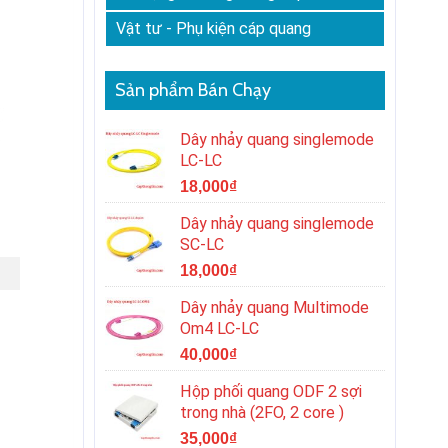
Vật tư - Phụ kiện cáp quang
Sản phẩm Bán Chạy
Dây nhảy quang singlemode
LC-LC
18,000
₫
Dây nhảy quang singlemode
SC-LC
18,000
₫
Dây nhảy quang Multimode
Om4 LC-LC
40,000
₫
Hộp phối quang ODF 2 sợi
trong nhà (2FO, 2 core )
35,000
₫