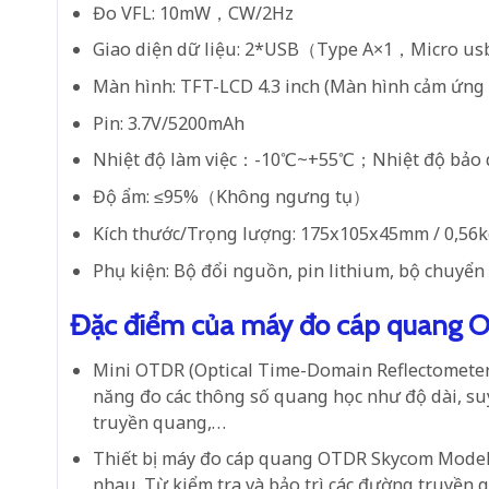
Đo VFL: 10mW，CW/2Hz
Giao diện dữ liệu: 2*USB（Type A×1，Micro u
Màn hình: TFT-LCD 4.3 inch (Màn hình cảm ứng 
Pin: 3.7V/5200mAh
Nhiệt độ làm việc：-10℃~+55℃；Nhiệt độ bả
Độ ẩm: ≤95%（Không ngưng tụ）
Kích thước/Trọng lượng: 175x105x45mm / 0,56k
Phụ kiện: Bộ đổi nguồn, pin lithium, bộ chuyể
Đặc điểm của máy đo cáp quang
Mini OTDR (Optical Time-Domain Reflectometer)
năng đo các thông số quang học như độ dài, suy
truyền quang,…
Thiết bị
máy đo cáp quang OTDR Skycom Mode
nhau. Từ kiểm tra và bảo trì các đường truyền q