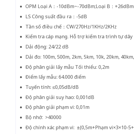
OPM Loại A：-10dBm~-70dBm;Loại B：+26dB
LS Công suất đầu ra：-5dB
Tần số điều chế：CW/270Hz/1KHz/2KHz
Kiểm tra cáp mạng. Hỗ trợ kiểm tra trình tự dây
Dải động: 24/22 dB
Dải đo: 100m, 500m, 2km, 5km, 10k, 20km, 40km
Độ phân giải lấy mẫu Tối thiểu: 0,2m
Điểm lấy mẫu: 64.000 điểm
Tuyến tính: ≤0,05dB/dB
Độ phân giải suy hao: 0,001dB
Độ phân giải phạm vi: 0,01m
Bộ nhớ: >40000
Độ chính xác phạm vi: ±(0,5m+Phạm vi×3×10-5+