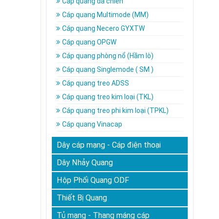
Cáp quang dã chiến
Cáp quang Multimode (MM)
Cáp quang Necero GYXTW
Cáp quang OPGW
Cáp quang phòng nổ (Hầm lò)
Cáp quang Singlemode ( SM )
Cáp quang treo ADSS
Cáp quang treo kim loại (TKL)
Cáp quang treo phi kim loại (TPKL)
Cáp quang Vinacap
Dây cáp mạng - Cáp điện thoại
Dây Nhảy Quang
Hộp Phối Quang ODF
Thiết Bị Quang
Tủ mạng - Thang máng cáp