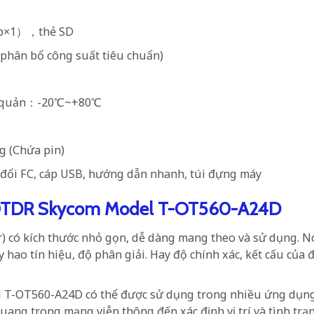
sb×1），thẻ SD
phân bổ công suất tiêu chuẩn)
o quản：-20℃~+80℃
g (Chứa pin)
n đổi FC, cáp USB, hướng dẫn nhanh, túi đựng máy
 OTDR Skycom Model T-OT560-A24D
 có kích thước nhỏ gọn, dễ dàng mang theo và sử dụng. N
 hao tín hiệu, độ phân giải. Hay độ chính xác, kết cấu của
l T-OT560-A24D
có thể được sử dụng trong nhiều ứng dụn
uang trong mạng viễn thông đến xác định vị trí và tình trạ