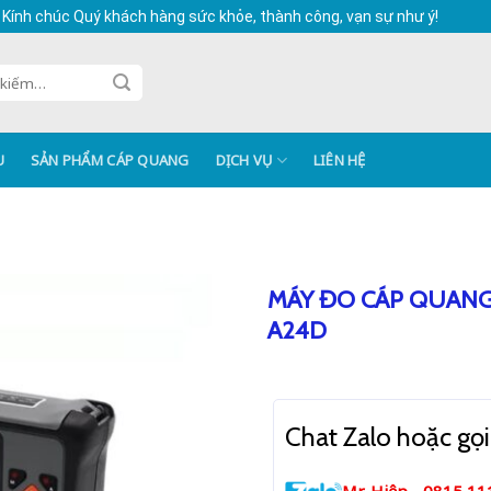
 Kính chúc Quý khách hàng sức khỏe, thành công, vạn sự như ý!
U
SẢN PHẨM CÁP QUANG
DỊCH VỤ
LIÊN HỆ
MÁY ĐO CÁP QUANG
A24D
Chat Zalo hoặc gọi