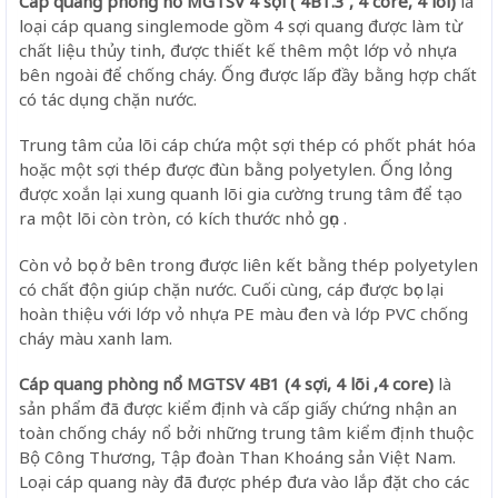
Cáp quang phòng nổ MGTSV 4 sợi ( 4B1.3 , 4 core, 4 lõi)
là
loại cáp quang singlemode gồm 4 sợi quang được làm từ
chất liệu thủy tinh, được thiết kế thêm một lớp vỏ nhựa
bên ngoài để chống cháy. Ống được lấp đầy bằng hợp chất
có tác dụng chặn nước.
Trung tâm của lõi cáp chứa một sợi thép có phốt phát hóa
hoặc một sợi thép được đùn bằng polyetylen. Ống lỏng
được xoắn lại xung quanh lõi gia cường trung tâm để tạo
ra một lõi còn tròn, có kích thước nhỏ gọn .
Còn vỏ bọc ở bên trong được liên kết bằng thép polyetylen
có chất độn giúp chặn nước. Cuối cùng, cáp được bọc lại
hoàn thiệu với lớp vỏ nhựa PE màu đen và lớp PVC chống
cháy màu xanh lam.
Cáp quang phòng nổ MGTSV 4B1 (4 sợi, 4 lõi ,4 core)
là
sản phẩm đã được kiểm định và cấp giấy chứng nhận an
toàn chống cháy nổ bởi những trung tâm kiểm định thuộc
Bộ Công Thương, Tập đoàn Than Khoáng sản Việt Nam.
Loại cáp quang này đã được phép đưa vào lắp đặt cho các