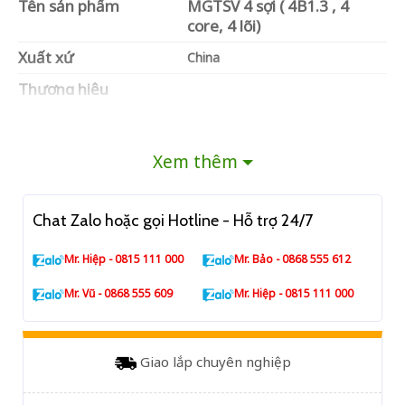
Tên sản phẩm
MGTSV 4 sợi ( 4B1.3 , 4
core, 4 lõi)
Xuất xứ
China
Thương hiệu
Số lượng sợi
4 sợi ( 4B1.3 , 4 core, 4 lõi)
Loại sợi
G652
Xem thêm
Màu cáp
Đen
Chất liệu vỏ
Nhựa PE ( không gây cháy )
Chat Zalo hoặc gọi Hotline - Hỗ trợ 24/7
Chiều dài
3000m
Mr. Hiệp - 0815 111 000
Mr. Bảo - 0868 555 612
Mr. Vũ - 0868 555 609
Mr. Hiệp - 0815 111 000
Giao lắp chuyên nghiệp