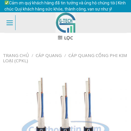
Skip
Cảm ơn quý khách hàng đã tin tưởng và ủng hộ chúng tôi | Kính
to
chúc Quý khách hàng sức khỏe, thành công, vạn sự như ý!
content
LỌC
TRANG CHỦ
/
CÁP QUANG
/
CÁP QUANG CỐNG PHI KIM
LOẠI (CPKL)