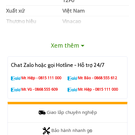
12Fo
Xuất xứ
Việt Nam
Thương hiệu
Vinacap
Số lượng sợi
12 sợi
Loại sợi
G652D
Xem thêm
Màu cáp
Đen
Chất liệu vỏ
HDPE
Chat Zalo hoặc gọi Hotline - Hỗ trợ 24/7
Chiều dài
4000m
Mr. Hiệp - 0815 111 000
Mr. Bảo - 0868 555 612
Mr. Vũ - 0868 555 609
Mr. Hiệp - 0815 111 000
Giao lắp chuyên nghiệp
Bảo hành nhanh gọn