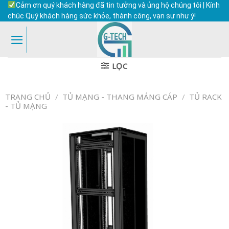
Skip
Cảm ơn quý khách hàng đã tin tưởng và ủng hộ chúng tôi | Kính
to
chúc Quý khách hàng sức khỏe, thành công, vạn sự như ý!
content
LỌC
TRANG CHỦ
/
TỦ MẠNG - THANG MÁNG CÁP
/
TỦ RACK
- TỦ MẠNG