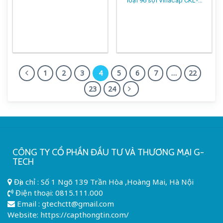
loại 96 sợi Vinacap CKL-
96Fo ( 96FO , 96 core )
1
2
3
4
5
6
7
…
22
23
24
CÔNG TY CỔ PHẦN ĐẦU TƯ VÀ THƯƠNG MẠI G-
TECH
Địa chỉ : Số 1 Ngõ 139 Trần Hòa ,Hoàng Mai, Hà Nội
Điện thoại:
0815.111.000
Email :
gtechctt@gmail.com
Website: https://capthongtin.com/