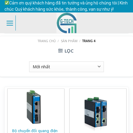
Skip
Cảm ơn quý khách hàng đã tin tưởng và ủng hộ chúng tôi | Kính
to
chúc Quý khách hàng sức khỏe, thành công, vạn sự như ý!
content
TRANG CHỦ
/
SẢN PHẨM
/
TRANG 4
LỌC
Bộ chuyển đổi quang điện