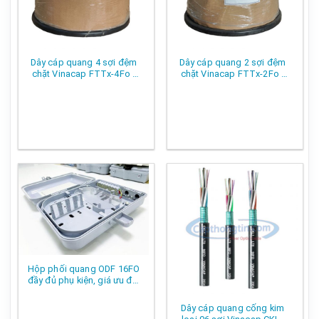
Dây cáp quang 4 sợi đệm
Dây cáp quang 2 sợi đệm
chặt Vinacap FTTx-4Fo (
chặt Vinacap FTTx-2Fo (
4FO , 4 core )
2FO , 2 core )
Hộp phối quang ODF 16FO
đầy đủ phụ kiện, giá ưu đãi
nhất
Dây cáp quang cống kim