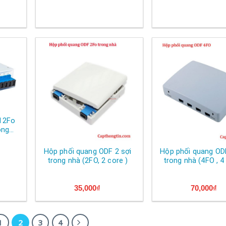
12Fo
ông
Hộp phối quang ODF 2 sợi
Hộp phối quang ODF
trong nhà (2FO, 2 core )
trong nhà (4FO , 4
35,000
₫
70,000
₫
1
2
3
4