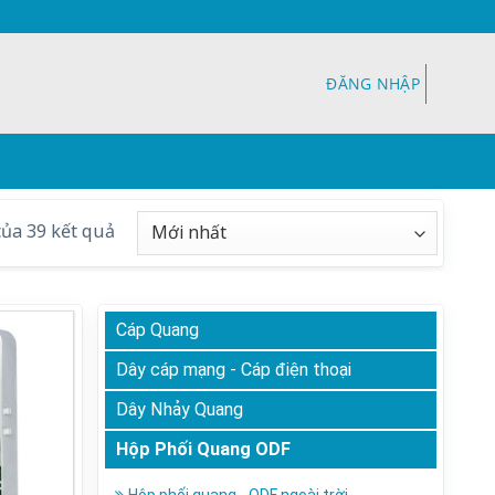
ĐĂNG NHẬP
của 39 kết quả
Cáp Quang
Dây cáp mạng - Cáp điện thoại
Dây Nhảy Quang
Hộp Phối Quang ODF