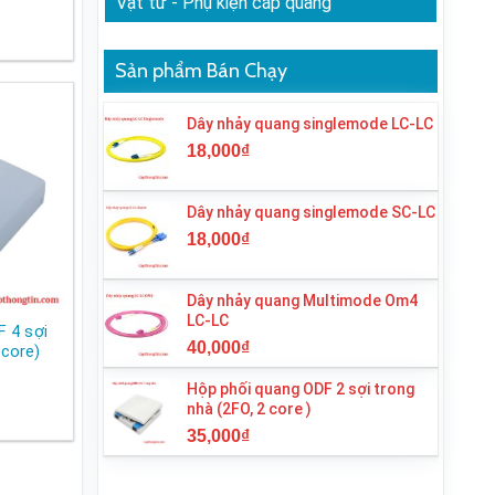
Vật tư - Phụ kiện cáp quang
Sản phẩm Bán Chạy
Dây nhảy quang singlemode LC-LC
18,000
₫
Dây nhảy quang singlemode SC-LC
18,000
₫
Dây nhảy quang Multimode Om4
LC-LC
 4 sợi
40,000
₫
 core)
Hộp phối quang ODF 2 sợi trong
nhà (2FO, 2 core )
35,000
₫