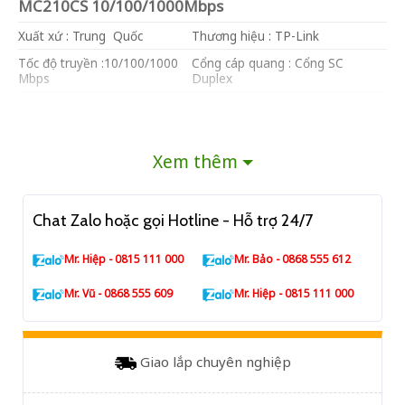
MC210CS 10/100/1000Mbps
Xuất xứ : Trung Quốc
Thương hiệu : TP-Link
Tốc độ truyền :10/100/1000
Cổng cáp quang : Cổng SC
Mbps
Duplex
Bước sóng : 1310nm
Khoảng cách : 20 Km
Điện áp hoạt động : vào AC 220V
Bảo hành : 36 tháng
: ra DC + 9V – 0,6A
Xem thêm
Chat Zalo hoặc gọi Hotline - Hỗ trợ 24/7
Mr. Hiệp - 0815 111 000
Mr. Bảo - 0868 555 612
Mr. Vũ - 0868 555 609
Mr. Hiệp - 0815 111 000
Giao lắp chuyên nghiệp