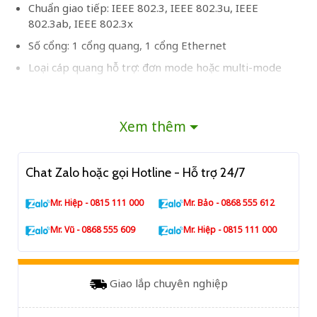
Chuẩn giao tiếp: IEEE 802.3, IEEE 802.3u, IEEE
802.3ab, IEEE 802.3x
Số cổng: 1 cổng quang, 1 cổng Ethernet
Loại cáp quang hỗ trợ: đơn mode hoặc multi-mode
Khoảng cách truyền tối đa: đối với single mode: 20km,
đối với multi-mode: 550m
Xem thêm
Đèn LED hiển thị trạng thái: PWR, FX Link/Act, TP
Link/Act, TP Speed
Nguồn điện: AC 100-240V 50/60Hz
Chat Zalo hoặc gọi Hotline - Hỗ trợ 24/7
Kích thước: 94 x 70 x 26mm
Mr. Hiệp - 0815 111 000
Mr. Bảo - 0868 555 612
Nhiệt độ hoạt động: 0°C~50°C
Độ ẩm hoạt động: 5%~90% (không ngưng tụ)
Mr. Vũ - 0868 555 609
Mr. Hiệp - 0815 111 000
Giao lắp chuyên nghiệp