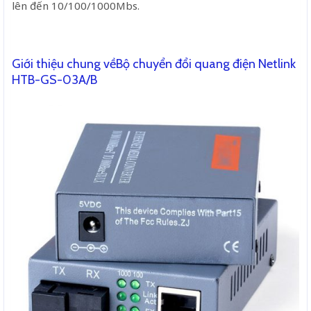
lên đến 10/100/1000Mbs.
Giới thiệu chung vềBộ chuyển đổi quang điện Netlink
HTB-GS-03A/B