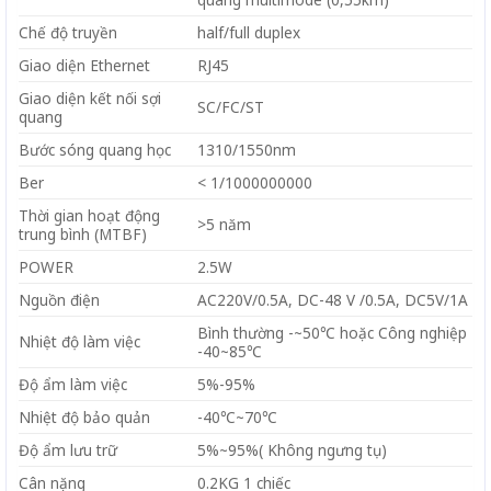
Chế độ truyền
half/full duplex
Giao diện Ethernet
RJ45
Giao diện kết nối sợi
SC/FC/ST
quang
Bước sóng quang học
1310/1550nm
Ber
< 1/1000000000
Thời gian hoạt động
>5 năm
trung bình (MTBF)
POWER
2.5W
Nguồn điện
AC220V/0.5A, DC-48 V /0.5A, DC5V/1A
Bình thường -~50℃ hoặc Công nghiệp
Nhiệt độ làm việc
-40~85℃
Độ ẩm làm việc
5%-95%
Nhiệt độ bảo quản
-40℃~70℃
Độ ẩm lưu trữ
5%~95%( Không ngưng tụ)
Cân nặng
0.2KG 1 chiếc