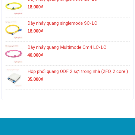
18,000
₫
Dây nhảy quang singlemode SC-LC
18,000
₫
Dây nhảy quang Multimode Om4 LC-LC
40,000
₫
Hộp phối quang ODF 2 sợi trong nhà (2FO, 2 core )
35,000
₫