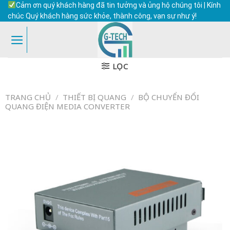
Skip
Cảm ơn quý khách hàng đã tin tưởng và ủng hộ chúng tôi | Kính
to
chúc Quý khách hàng sức khỏe, thành công, vạn sự như ý!
content
LỌC
TRANG CHỦ
/
THIẾT BỊ QUANG
/
BỘ CHUYỂN ĐỔI
QUANG ĐIỆN MEDIA CONVERTER