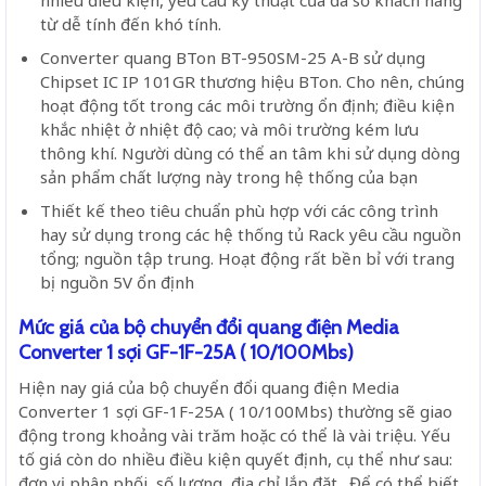
nhiều điều kiện, yêu cầu kỹ thuật của đa số khách hàng
từ dễ tính đến khó tính.
Converter quang BTon BT-950SM-25 A-B sử dụng
Chipset IC IP 101GR thương hiệu BTon. Cho nên, chúng
hoạt động tốt trong các môi trường ổn định; điều kiện
khắc nhiệt ở nhiệt độ cao; và môi trường kém lưu
thông khí. Người dùng có thể an tâm khi sử dụng dòng
sản phẩm chất lượng này trong hệ thống của bạn
Thiết kế theo tiêu chuẩn phù hợp với các công trình
hay sử dụng trong các hệ thống tủ Rack yêu cầu nguồn
tổng; nguồn tập trung. Hoạt động rất bền bỉ với trang
bị nguồn 5V ổn định
Mức giá của bộ chuyển đổi quang điện Media
Converter 1 sợi GF-1F-25A ( 10/100Mbs)
Hiện nay giá của bộ chuyển đổi quang điện Media
Converter 1 sợi GF-1F-25A ( 10/100Mbs) thường sẽ giao
động trong khoảng vài trăm hoặc có thể là vài triệu. Yếu
tố giá còn do nhiều điều kiện quyết định, cụ thể như sau:
đơn vị phân phối, số lượng, địa chỉ lắp đặt…Để có thể biết