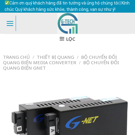
Skip
Cảm ơn quý khách hàng đã tin tưởng và ủng hộ chúng tôi | Kính
to
chúc Quý khách hàng sức khỏe, thành công, vạn sự như ý!
content
LỌC
TRANG CHỦ
/
THIẾT BỊ QUANG
/
BỘ CHUYỂN ĐỔI
QUANG ĐIỆN MEDIA CONVERTER
/
BỘ CHUYỂN ĐỔI
QUANG ĐIỆN GNET