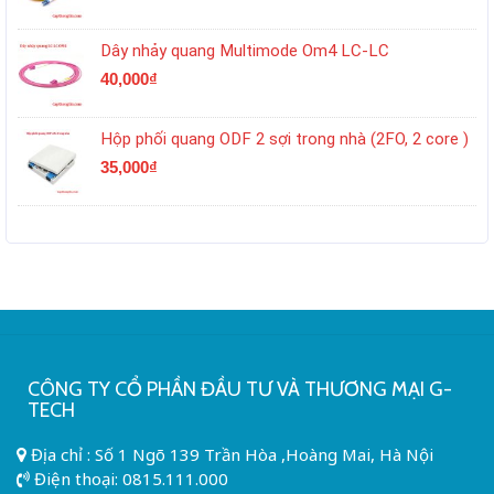
Dây nhảy quang Multimode Om4 LC-LC
40,000
₫
Hộp phối quang ODF 2 sợi trong nhà (2FO, 2 core )
35,000
₫
CÔNG TY CỔ PHẦN ĐẦU TƯ VÀ THƯƠNG MẠI G-
TECH
Địa chỉ : Số 1 Ngõ 139 Trần Hòa ,Hoàng Mai, Hà Nội
Điện thoại:
0815.111.000