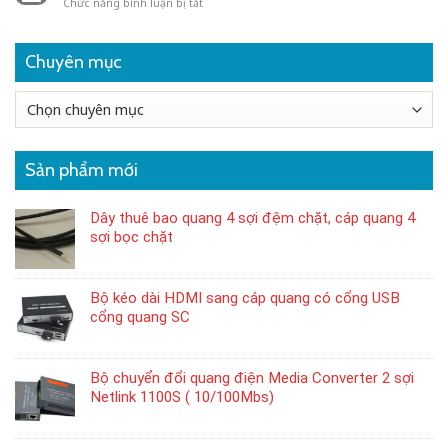
ở
Chức năng bình luận bị tắt
tiết
xa
Bạn
cách
hơn?
đã
nối
biết
đầu
Chuyên mục
gì
cáp
về
quang
cáp
Internet
Chuyên
quang
mục
LS?
Sản phẩm mới
Dây thuê bao quang 4 sợi đệm chặt, cáp quang 4
sợi bọc chặt
Bộ kéo dài HDMI sang cáp quang có cổng USB
cổng quang SC
Bộ chuyển đổi quang điện Media Converter 2 sợi
Netlink 1100S ( 10/100Mbs)