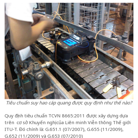
Tiêu chuẩn suy hao cáp quang được quy định như thế nào?
Quy định tiêu chuẩn TCVN 8665:2011 được xây dựng dựa
trên cơ sở Khuyến nghị của Liên minh Viễn thông Thế giới
ITU-T. Đó chính là: G.651.1 (07/2007), G.655 (11/2009),
G.652 (11/2009) và G.653 (07/2010)