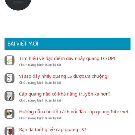
BÀI VIẾT MỚI
Tìm hiểu về đặc điểm dây nhảy quang LC/UPC
ở
Chức năng bình luận bị tắt
Tìm
hiểu
Vì sao dây nhảy quang LS được ưa chuộng?
về
ở
Chức năng bình luận bị tắt
đặc
Vì
điểm
sao
dây
Cáp quang nào có khả năng truyền xa hơn?
dây
nhảy
ở
Chức năng bình luận bị tắt
nhảy
quang
Cáp
quang
LC/UPC
quang
LS
Hướng dẫn chi tiết cách nối đầu cáp quang Internet
nào
được
ở
Chức năng bình luận bị tắt
có
ưa
Hướng
khả
chuộng?
dẫn
năng
Bạn đã biết gì về cáp quang LS?
chi
truyền