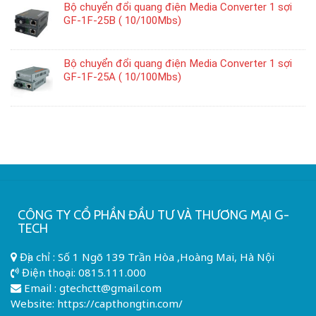
Bộ chuyển đổi quang điện Media Converter 1 sợi
GF-1F-25B ( 10/100Mbs)
Bộ chuyển đổi quang điện Media Converter 1 sợi
GF-1F-25A ( 10/100Mbs)
CÔNG TY CỔ PHẦN ĐẦU TƯ VÀ THƯƠNG MẠI G-
TECH
Địa chỉ : Số 1 Ngõ 139 Trần Hòa ,Hoàng Mai, Hà Nội
Điện thoại:
0815.111.000
Email :
gtechctt@gmail.com
Website: https://capthongtin.com/