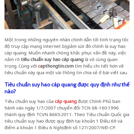
Một trong những nguyên nhân chính dẫn tới tình trạng tốc
độ truy cập mạng internet bị giảm sút đó chính là suy hao
cáp quang. Muốn nhanh chóng khắc phục vấn đề này, việc
nắm rõ
tiêu chuẩn suy hao cáp quang
là vô cùng quan
trọng. Cùng với
c
apthongtin.com
tìm hiểu chi tiết hơn về
tiêu chuẩn này qua một vài thông tin chia sẻ ở bài viết sau.
Tiêu chuẩn suy hao cáp quang được quy định như thế
nào?
Tiêu chuẩn suy hao của
cáp quang
được Chính Phủ ban
hành vào ngày 1/7/2007 chuyển đổi TCN 68-160:1996
thành quy định TCVN 8665:2011. Theo Tiêu chuẩn Quốc gia
tiêu chuẩn suy hao được quy định tại khoản 1 Điều 69 và
điểm a khoản 1 Điều 6 Nghị định số 127/2007/NĐ-CP.