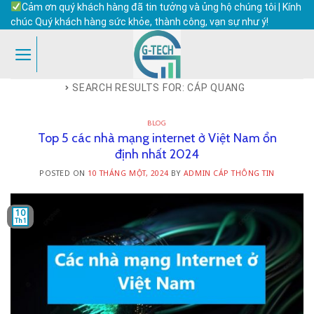
Skip
Cảm ơn quý khách hàng đã tin tưởng và ủng hộ chúng tôi | Kính
to
chúc Quý khách hàng sức khỏe, thành công, vạn sự như ý!
content
SEARCH RESULTS FOR:
CÁP QUANG
BLOG
Top 5 các nhà mạng internet ở Việt Nam ổn
định nhất 2024
POSTED ON
10 THÁNG MỘT, 2024
BY
ADMIN CÁP THÔNG TIN
10
Th1