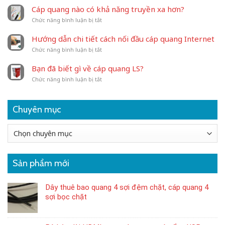
sao
dây
Cáp quang nào có khả năng truyền xa hơn?
dây
nhảy
ở
Chức năng bình luận bị tắt
nhảy
quang
Cáp
quang
LC/UPC
quang
LS
Hướng dẫn chi tiết cách nối đầu cáp quang Internet
nào
được
ở
Chức năng bình luận bị tắt
có
ưa
Hướng
khả
chuộng?
dẫn
năng
Bạn đã biết gì về cáp quang LS?
chi
truyền
ở
Chức năng bình luận bị tắt
tiết
xa
Bạn
cách
hơn?
đã
nối
biết
đầu
Chuyên mục
gì
cáp
về
quang
cáp
Internet
Chuyên
quang
mục
LS?
Sản phẩm mới
Dây thuê bao quang 4 sợi đệm chặt, cáp quang 4
sợi bọc chặt