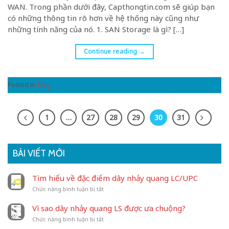
WAN. Trong phần dưới đây, Capthongtin.com sẽ giúp bạn
có những thông tin rõ hơn về hệ thống này cũng như
những tính năng của nó. 1. SAN Storage là gì? […]
Continue reading
→
Posted in
Blog
1
…
27
28
29
30
31
BÀI VIẾT MỚI
Tìm hiểu về đặc điểm dây nhảy quang LC/UPC
ở
Chức năng bình luận bị tắt
Tìm
hiểu
Vì sao dây nhảy quang LS được ưa chuộng?
về
ở
Chức năng bình luận bị tắt
đặc
Vì
điểm