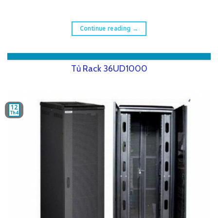
Continue reading
→
Tủ Rack 36UD1000
12
Th4