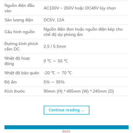
Nguồn điện đầu
AC100V ~ 260V hoặc DC48V tùy chọn
vào
Sản lượng điện
DC5V, 12A
Nguồn điện đơn hoặc nguồn điện kép cho
Cấu hình nguồn
chế độ dự phòng ấm
Đường kính phích
2,5 / 5,5mm
cắm DC
Nhiệt độ hoạt
0 ℃ ～ 55 ℃
động
Nhiệt độ bảo quản
-20 ℃ ～ 70 ℃
Độ ẩm
5% ～ 95%
Kích thước
90mm (H) * 485mm (W) * 245mm (D)
Continue reading
→
BLOG