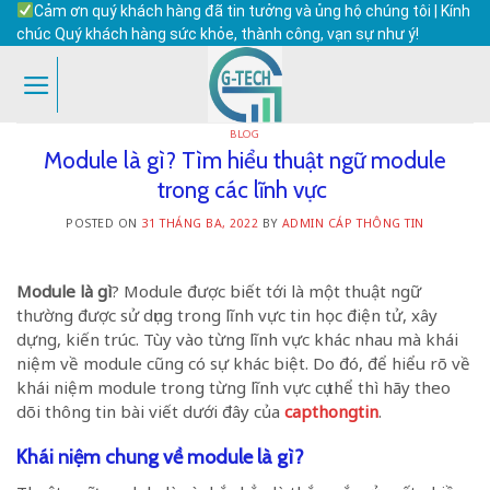
Skip
Cảm ơn quý khách hàng đã tin tưởng và ủng hộ chúng tôi | Kính
to
chúc Quý khách hàng sức khỏe, thành công, vạn sự như ý!
content
BLOG
Module là gì? Tìm hiểu thuật ngữ module
trong các lĩnh vực
POSTED ON
31 THÁNG BA, 2022
BY
ADMIN CÁP THÔNG TIN
Module là gì
? Module được biết tới là một thuật ngữ
thường được sử dụng trong lĩnh vực tin học điện tử, xây
dựng, kiến trúc. Tùy vào từng lĩnh vực khác nhau mà khái
niệm về module cũng có sự khác biệt. Do đó, để hiểu rõ về
khái niệm module trong từng lĩnh vực cụ thể thì hãy theo
dõi thông tin bài viết dưới đây của
capthongtin
.
Khái niệm chung về module là gì?