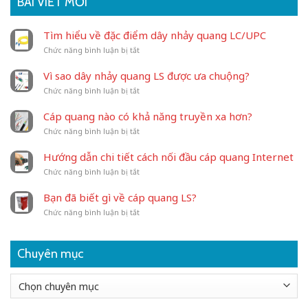
BÀI VIẾT MỚI
Tìm hiểu về đặc điểm dây nhảy quang LC/UPC
ở
Chức năng bình luận bị tắt
Tìm
hiểu
Vì sao dây nhảy quang LS được ưa chuộng?
về
ở
Chức năng bình luận bị tắt
đặc
Vì
điểm
sao
dây
Cáp quang nào có khả năng truyền xa hơn?
dây
nhảy
ở
Chức năng bình luận bị tắt
nhảy
quang
Cáp
quang
LC/UPC
quang
LS
Hướng dẫn chi tiết cách nối đầu cáp quang Internet
nào
được
ở
Chức năng bình luận bị tắt
có
ưa
Hướng
khả
chuộng?
dẫn
năng
Bạn đã biết gì về cáp quang LS?
chi
truyền
ở
Chức năng bình luận bị tắt
tiết
xa
Bạn
cách
hơn?
đã
nối
biết
đầu
Chuyên mục
gì
cáp
về
quang
cáp
Internet
Chuyên
quang
mục
LS?