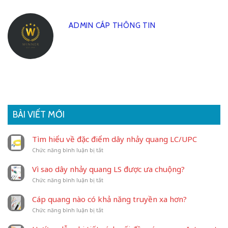
ADMIN CÁP THÔNG TIN
BÀI VIẾT MỚI
Tìm hiểu về đặc điểm dây nhảy quang LC/UPC
ở
Chức năng bình luận bị tắt
Tìm
hiểu
Vì sao dây nhảy quang LS được ưa chuộng?
về
ở
Chức năng bình luận bị tắt
đặc
Vì
điểm
sao
dây
Cáp quang nào có khả năng truyền xa hơn?
dây
nhảy
ở
Chức năng bình luận bị tắt
nhảy
quang
Cáp
quang
LC/UPC
quang
LS