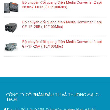
Bộ chuyển đổi quang điện Media Converter 2 sợi
Netlink 1100S ( 10/100Mbs)
Bộ chuyển đổi quang điện Media Converter 1 sợi
GF-1F-25B ( 10/100Mbs)
Bộ chuyển đổi quang điện Media Converter 1 sợi
GF-1F-25A ( 10/100Mbs)
CÔNG TY CỔ PHẦN ĐẦU TƯ VÀ THƯƠNG MẠI G-
TECH
Địa chỉ : Số 1 Ngõ 139 Trần Hòa ,Hoàng Mai, Hà Nội