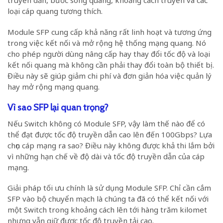
truyền dẫn, bước sóng quang, khoảng cách truyền và các
loại cáp quang tương thích.
Module SFP cung cấp khả năng rất linh hoạt và tương ứng
trong việc kết nối và mở rộng hệ thống mạng quang. Nó
cho phép người dùng nâng cấp hay thay đổi tốc độ và loại
kết nối quang mà không cần phải thay đổi toàn bộ thiết bị.
Điều này sẽ giúp giảm chi phí và đơn giản hóa việc quản lý
hay mở rộng mạng quang.
Vì sao SFP lại quan trọng?
Nếu Switch không có Module SFP, vậy làm thế nào để có
thể đạt được tốc độ truyền dẫn cao lên đến 100Gbps? Lựa
chọn cáp mạng ra sao? Điều này không được khả thi lắm bởi
vì những hạn chế về độ dài và tốc độ truyền dẫn của cáp
mạng.
Giải pháp tối ưu chính là sử dụng Module SFP. Chỉ cần cắm
SFP vào bộ chuyển mạch là chúng ta đã có thể kết nối với
một Switch trong khoảng cách lên tới hàng trăm kilomet
nhưng vẫn giữ được tốc độ truyền tải cao.