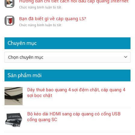
Hướng dẫn chi tiết cách nối đầu cáp quang Internet
nào
được
ở
Chức năng bình luận bị tắt
có
ưa
Hướng
khả
chuộng?
dẫn
năng
Bạn đã biết gì về cáp quang LS?
chi
truyền
ở
Chức năng bình luận bị tắt
tiết
xa
Bạn
cách
hơn?
đã
nối
biết
đầu
Chuyên mục
gì
cáp
về
quang
cáp
Internet
Chuyên
quang
mục
LS?
Sản phẩm mới
Dây thuê bao quang 4 sợi đệm chặt, cáp quang 4
sợi bọc chặt
Bộ kéo dài HDMI sang cáp quang có cổng USB
cổng quang SC