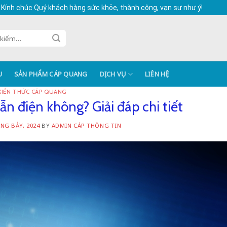
 Kính chúc Quý khách hàng sức khỏe, thành công, vạn sự như ý!
U
SẢN PHẨM CÁP QUANG
DỊCH VỤ
LIÊN HỆ
KIẾN THỨC CÁP QUANG
n điện không? Giải đáp chi tiết
NG BẢY, 2024
BY
ADMIN CÁP THÔNG TIN