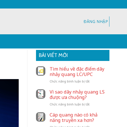
ĐĂNG NHẬP
BÀI VIẾT MỚI
Tìm hiểu về đặc điểm dây
nhảy quang LC/UPC
ở
Chức năng bình luận bị tắt
Tìm
hiểu
Vì sao dây nhảy quang LS
về
được ưa chuộng?
đặc
ở
Chức năng bình luận bị tắt
điểm
Vì
dây
sao
Cáp quang nào có khả
nhảy
dây
năng truyền xa hơn?
quang
nhảy
LC/UPC
ở