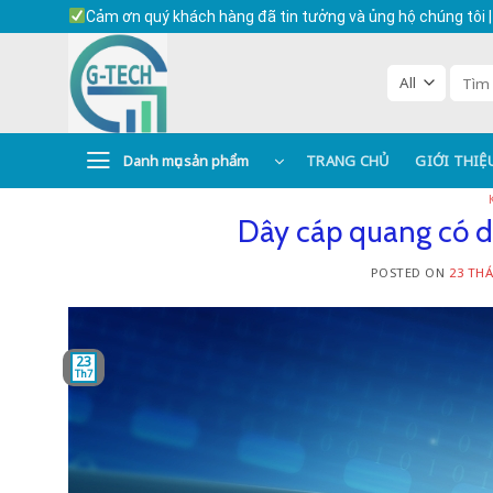
Skip
Cảm ơn quý khách hàng đã tin tưởng và ủng hộ chúng tôi |
to
content
Tìm
kiếm:
Danh mục sản phẩm
TRANG CHỦ
GIỚI THIỆ
Dây cáp quang có dẫ
POSTED ON
23 THÁ
23
Th7