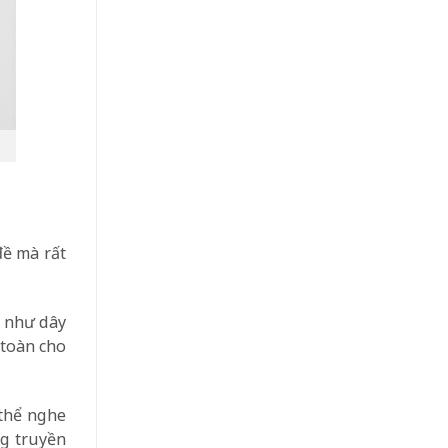
đề mà rất
n như dây
 toàn cho
 thể nghe
ng truyền