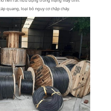
 cho nên rất hữu dụng trong mạng máy tính.
áp quang, loại bỏ nguy cơ chập cháy.