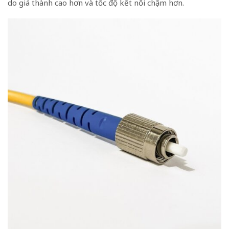
do giá thành cao hơn và tốc độ kết nối chậm hơn.