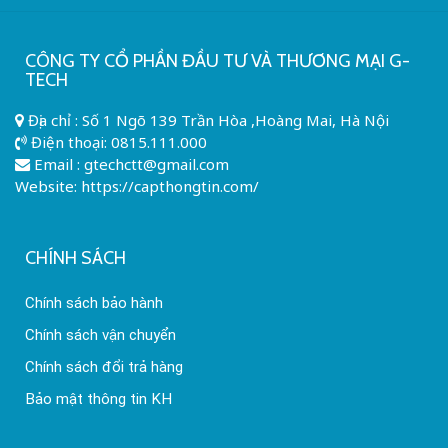
CÔNG TY CỔ PHẦN ĐẦU TƯ VÀ THƯƠNG MẠI G-
TECH
Địa chỉ : Số 1 Ngõ 139 Trần Hòa ,Hoàng Mai, Hà Nội
Điện thoại:
0815.111.000
Email :
gtechctt@gmail.com
Website: https://capthongtin.com/
CHÍNH SÁCH
Chính sách bảo hành
Chính sách vận chuyển
Chính sách đổi trả hàng
Bảo mật thông tin KH