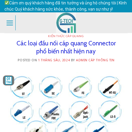
Skip
Cảm ơn quý khách hàng đã tin tưởng và ủng hộ chúng tôi | Kính
to
chúc Quý khách hàng sức khỏe, thành công, vạn sự như ý!
content
KIẾN THỨC CÁP QUANG
Các loại đầu nối cáp quang Connector
phổ biến nhất hiện nay
POSTED ON
1 THÁNG SÁU, 2024
BY
ADMIN CÁP THÔNG TIN
01
Th6