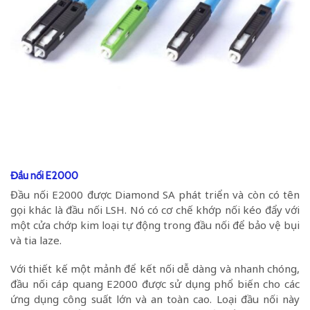
Đầu nối E2000
Đầu nối E2000 được Diamond SA phát triển và còn có tên
gọi khác là đầu nối LSH. Nó có cơ chế khớp nối kéo đẩy với
một cửa chớp kim loại tự động trong đầu nối để bảo vệ bụi
và tia laze.
Với thiết kế một mảnh để kết nối dễ dàng và nhanh chóng,
đầu nối cáp quang E2000 được sử dụng phổ biến cho các
ứng dụng công suất lớn và an toàn cao. Loại đầu nối này