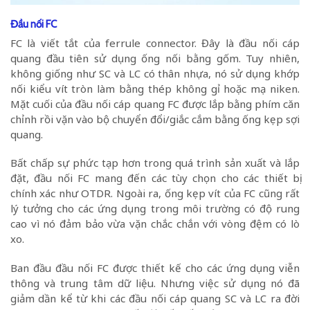
Đầu nối FC
FC là viết tắt của ferrule connector. Đây là đầu nối cáp
quang đầu tiên sử dụng ống nối bằng gốm. Tuy nhiên,
không giống như SC và LC có thân nhựa, nó sử dụng khớp
nối kiểu vít tròn làm bằng thép không gỉ hoặc mạ niken.
Mặt cuối của đầu nối cáp quang FC được lắp bằng phím căn
chỉnh rồi vặn vào bộ chuyển đổi/giắc cắm bằng ống kẹp sợi
quang.
Bất chấp sự phức tạp hơn trong quá trình sản xuất và lắp
đặt, đầu nối FC mang đến các tùy chọn cho các thiết bị
chính xác như OTDR. Ngoài ra, ống kẹp vít của FC cũng rất
lý tưởng cho các ứng dụng trong môi trường có độ rung
cao vì nó đảm bảo vừa vặn chắc chắn với vòng đệm có lò
xo.
Ban đầu đầu nối FC được thiết kế cho các ứng dụng viễn
thông và trung tâm dữ liệu. Nhưng việc sử dụng nó đã
giảm dần kể từ khi các đầu nối cáp quang SC và LC ra đời