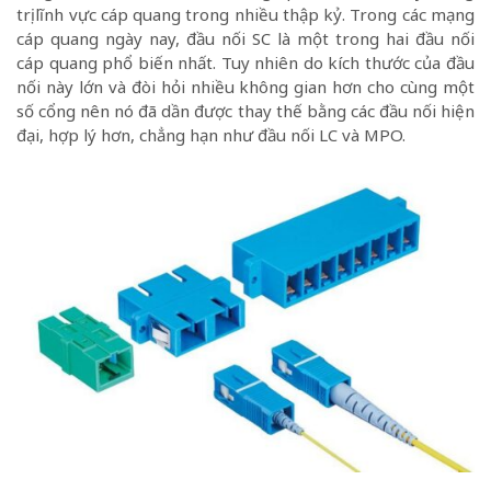
trị lĩnh vực cáp quang trong nhiều thập kỷ. Trong các mạng
cáp quang ngày nay, đầu nối SC là một trong hai đầu nối
cáp quang phổ biến nhất. Tuy nhiên do kích thước của đầu
nối này lớn và đòi hỏi nhiều không gian hơn cho cùng một
số cổng nên nó đã dần được thay thế bằng các đầu nối hiện
đại, hợp lý hơn, chẳng hạn như đầu nối LC và MPO.