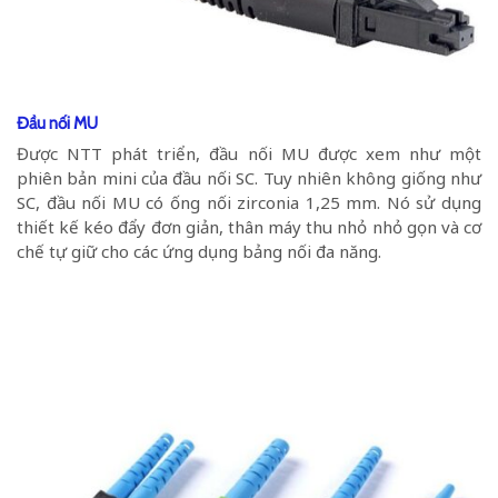
Đầu nối MU
Được NTT phát triển, đầu nối MU được xem như một
phiên bản mini của đầu nối SC. Tuy nhiên không giống như
SC, đầu nối MU có ống nối zirconia 1,25 mm. Nó sử dụng
thiết kế kéo đẩy đơn giản, thân máy thu nhỏ nhỏ gọn và cơ
chế tự giữ cho các ứng dụng bảng nối đa năng.