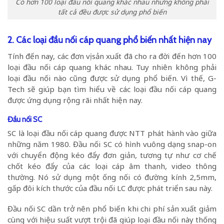
Có hơn 100 loại đầu nối quang khác nhau nhưng không phải
tất cả đều được sử dụng phổ biến
2. Các loại đầu nối cáp quang phổ biến nhất hiện nay
Tính đến nay, các đơn vị sản xuất đã cho ra đời đến hơn 100
loại đầu nối cáp quang khác nhau. Tuy nhiên không phải
loại đầu nối nào cũng được sử dụng phổ biến. Vì thế, G-
Tech sẽ giúp bạn tìm hiểu về các loại đầu nối cáp quang
được ứng dụng rộng rãi nhất hiện nay.
Đầu nối SC
SC là loại đầu nối cáp quang được NTT phát hành vào giữa
những năm 1980. Đầu nối SC có hình vuông dạng snap-on
với chuyển động kéo đẩy đơn giản, tương tự như cơ chế
chốt kéo đẩy của các loại cáp âm thanh, video thông
thường. Nó sử dụng một ống nối có đường kính 2,5mm,
gấp đôi kích thước của đầu nối LC được phát triển sau này.
Đầu nối SC dần trở nên phổ biến khi chi phí sản xuất giảm
cùng với hiệu suất vượt trội đã giúp loại đầu nối này thống